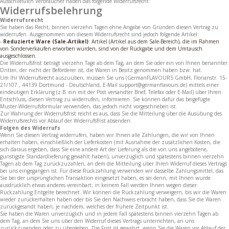
Ausschließlich Verbraucher haben das folgende Widerrufsrecht:
Widerrufsbelehrung
Widerrufsrecht
Sie haben das Recht, binnen vierzehn Tagen ohne Angabe von Gründen diesen Vertrag zu
widerrufen. Ausgenommen von diesem Widerrufsrecht sind jedoch folgende Artikel:
-
Reduzierte Ware (Sale-Artikel)
: Artikel (Artikel aus dem Sale-Bereich), die im Rahmen
von Sonderverkäufen erworben wurden, sind von der Rückgabe und dem Umtausch
ausgeschlossen.
Die Widerrufsfrist beträgt vierzehn Tage ab dem Tag, an dem Sie oder ein von Ihnen benannter
Dritter, der nicht der Beförderer ist, die Waren in Besitz genommen haben bzw. hat.
Um Ihr Widerrufsrecht auszuüben, müssen Sie uns (GermanFLAVOURS GmbH, Florianstr. 15-
21/107 , 44139 Dortmund - Deutschland, E-Mail support@germanflavours.de) mittels einer
eindeutigen Erklärung (z.B. ein mit der Post versandter Brief, Telefax oder E-Mail) über Ihren
Entschluss, diesen Vertrag zu widerrufen, informieren. Sie können dafür das beigefügte
Muster-Widerrufsformular verwenden, das jedoch nicht vorgeschrieben ist.
Zur Wahrung der Widerrufsfrist reicht es aus, dass Sie die Mitteilung über die Ausübung des
Widerrufsrechts vor Ablauf der Widerrufsfrist absenden.
Folgen des Widerrufs
Wenn Sie diesen Vertrag widerrufen, haben wir Ihnen alle Zahlungen, die wir von Ihnen
erhalten haben, einschließlich der Lieferkosten (mit Ausnahme der zusätzlichen Kosten, die
sich daraus ergeben, dass Sie eine andere Art der Lieferung als die von uns angebotene,
günstigste Standardlieferung gewählt haben), unverzüglich und spätestens binnen vierzehn
Tagen ab dem Tag zurückzuzahlen, an dem die Mitteilung über Ihren Widerruf dieses Vertrags
bei uns eingegangen ist. Für diese Rückzahlung verwenden wir dasselbe Zahlungsmittel, das
Sie bei der ursprünglichen Transaktion eingesetzt haben, es sei denn, mit Ihnen wurde
ausdrücklich etwas anderes vereinbart; in keinem Fall werden Ihnen wegen dieser
Rückzahlung Entgelte berechnet. Wir können die Rückzahlung verweigern, bis wir die Waren
wieder zurückerhalten haben oder bis Sie den Nachweis erbracht haben, dass Sie die Waren
zurückgesandt haben, je nachdem, welches der frühere Zeitpunkt ist.
Sie haben die Waren unverzüglich und in jedem Fall spätestens binnen vierzehn Tagen ab
dem Tag, an dem Sie uns über den Widerruf dieses Vertrags unterrichten, an uns
zurückzusenden oder zu übergeben. Die Frist ist gewahrt, wenn Sie die Waren vor Ablauf der