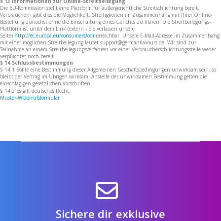
§ 13 Informationen zur Online-Streitbeilegung
Die EU-Kommission stellt eine Plattform für außergerichtliche Streitschlichtung bereit.
Verbrauchern gibt dies die Möglichkeit, Streitigkeiten im Zusammenhang mit Ihrer Online-
Bestellung zunächst ohne die Einschaltung eines Gerichts zu klären. Die Streitbeilegungs-
Plattform ist unter dem Link (extern - Sie verlassen unsere
Seite)
http://ec.europa.eu/consumers/odr
erreichbar. Unsere E-Mail-Adresse im Zusammenhang
mit einer möglichen Streitbeilegung lautet support@germanflavours.de. Wir sind zur
Teilnahme an einem Streitbeilegungsverfahren vor einer Verbraucherschlichtungsstelle weder
verpflichtet noch bereit.
§ 14 Schlussbestimmungen
§ 14.1 Sollte eine Bestimmung dieser Allgemeinen Geschäftsbedingungen unwirksam sein, so
bleibt der Vertrag im Übrigen wirksam. Anstelle der unwirksamen Bestimmung gelten die
einschlägigen gesetzlichen Vorschriften.
§ 14.2 Es gilt deutsches Recht.
Muster-Widerrufsformular
Sichere dir exklusive