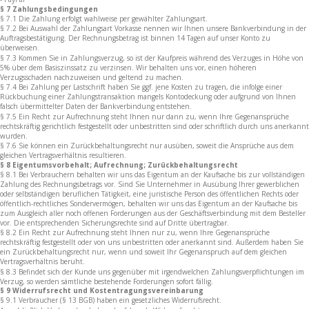
§ 7 Zahlungsbedingungen
§ 7.1 Die Zahlung erfolgt wahlweise per gewählter Zahlungsart.
§ 7.2 Bei Auswahl der Zahlungsart Vorkasse nennen wir Ihnen unsere Bankverbindung in der
Auftragsbestätigung. Der Rechnungsbetrag ist binnen 14 Tagen auf unser Konto zu
überweisen.
§ 7.3 Kommen Sie in Zahlungsverzug, so ist der Kaufpreis während des Verzuges in Höhe von
5% über dem Basiszinssatz zu verzinsen. Wir behalten uns vor, einen höheren
Verzugsschaden nachzuweisen und geltend zu machen.
§ 7.4 Bei Zahlung per Lastschrift haben Sie ggf. jene Kosten zu tragen, die infolge einer
Rückbuchung einer Zahlungstransaktion mangels Kontodeckung oder aufgrund von Ihnen
falsch übermittelter Daten der Bankverbindung entstehen.
§ 7.5 Ein Recht zur Aufrechnung steht Ihnen nur dann zu, wenn Ihre Gegenansprüche
rechtskräftig gerichtlich festgestellt oder unbestritten sind oder schriftlich durch uns anerkannt
wurden.
§ 7.6 Sie können ein Zurückbehaltungsrecht nur ausüben, soweit die Ansprüche aus dem
gleichen Vertragsverhältnis resultieren.
§ 8 Eigentumsvorbehalt; Aufrechnung; Zurückbehaltungsrecht
§ 8.1 Bei Verbrauchern behalten wir uns das Eigentum an der Kaufsache bis zur vollständigen
Zahlung des Rechnungsbetrags vor. Sind Sie Unternehmer in Ausübung Ihrer gewerblichen
oder selbständigen beruflichen Tätigkeit, eine juristische Person des öffentlichen Rechts oder
öffentlich-rechtliches Sondervermögen, behalten wir uns das Eigentum an der Kaufsache bis
zum Ausgleich aller noch offenen Forderungen aus der Geschäftsverbindung mit dem Besteller
vor. Die entsprechenden Sicherungsrechte sind auf Dritte übertragbar.
§ 8.2 Ein Recht zur Aufrechnung steht Ihnen nur zu, wenn Ihre Gegenansprüche
rechtskräftig festgestellt oder von uns unbestritten oder anerkannt sind. Außerdem haben Sie
ein Zurückbehaltungsrecht nur, wenn und soweit Ihr Gegenanspruch auf dem gleichen
Vertragsverhältnis beruht.
§ 8.3 Befindet sich der Kunde uns gegenüber mit irgendwelchen Zahlungsverpflichtungen im
Verzug, so werden sämtliche bestehende Forderungen sofort fällig.
§ 9 Widerrufsrecht und Kostentragungsvereinbarung
§ 9.1 Verbraucher (§ 13 BGB) haben ein gesetzliches Widerrufsrecht.