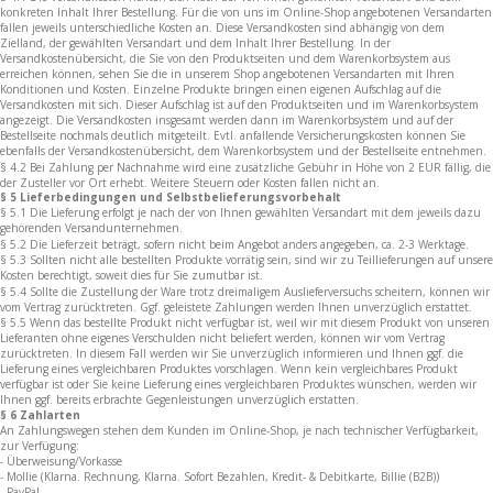
konkreten Inhalt Ihrer Bestellung. Für die von uns im Online-Shop angebotenen Versandarten
fallen jeweils unterschiedliche Kosten an. Diese Versandkosten sind abhängig von dem
Zielland, der gewählten Versandart und dem Inhalt Ihrer Bestellung. In der
Versandkostenübersicht, die Sie von den Produktseiten und dem Warenkorbsystem aus
erreichen können, sehen Sie die in unserem Shop angebotenen Versandarten mit Ihren
Konditionen und Kosten. Einzelne Produkte bringen einen eigenen Aufschlag auf die
Versandkosten mit sich. Dieser Aufschlag ist auf den Produktseiten und im Warenkorbsystem
angezeigt. Die Versandkosten insgesamt werden dann im Warenkorbsystem und auf der
Bestellseite nochmals deutlich mitgeteilt. Evtl. anfallende Versicherungskosten können Sie
ebenfalls der Versandkostenübersicht, dem Warenkorbsystem und der Bestellseite entnehmen.
§ 4.2 Bei Zahlung per Nachnahme wird eine zusätzliche Gebühr in Höhe von 2 EUR fällig, die
der Zusteller vor Ort erhebt. Weitere Steuern oder Kosten fallen nicht an.
§ 5 Lieferbedingungen und Selbstbelieferungsvorbehalt
§ 5.1 Die Lieferung erfolgt je nach der von Ihnen gewählten Versandart mit dem jeweils dazu
gehörenden Versandunternehmen.
§ 5.2 Die Lieferzeit beträgt, sofern nicht beim Angebot anders angegeben, ca. 2-3 Werktage.
§ 5.3 Sollten nicht alle bestellten Produkte vorrätig sein, sind wir zu Teillieferungen auf unsere
Kosten berechtigt, soweit dies für Sie zumutbar ist.
§ 5.4 Sollte die Zustellung der Ware trotz dreimaligem Auslieferversuchs scheitern, können wir
vom Vertrag zurücktreten. Ggf. geleistete Zahlungen werden Ihnen unverzüglich erstattet.
§ 5.5 Wenn das bestellte Produkt nicht verfügbar ist, weil wir mit diesem Produkt von unseren
Lieferanten ohne eigenes Verschulden nicht beliefert werden, können wir vom Vertrag
zurücktreten. In diesem Fall werden wir Sie unverzüglich informieren und Ihnen ggf. die
Lieferung eines vergleichbaren Produktes vorschlagen. Wenn kein vergleichbares Produkt
verfügbar ist oder Sie keine Lieferung eines vergleichbaren Produktes wünschen, werden wir
Ihnen ggf. bereits erbrachte Gegenleistungen unverzüglich erstatten.
§ 6 Zahlarten
An Zahlungswegen stehen dem Kunden im Online-Shop, je nach technischer Verfügbarkeit,
zur Verfügung:
- Überweisung/Vorkasse
- Mollie (Klarna. Rechnung, Klarna. Sofort Bezahlen, Kredit- & Debitkarte, Billie (B2B))
- PayPal