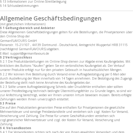
§ 13 Informationen zur Online-Streitbeilegung
§ 14 Schlussbestimmungen
Allgemeine Geschäftsbedingungen
(mit gesetzlichen Informationen)
§ 1 Geltungsbereich und Anbieter
Diese Allgemeinen Geschäftsbedingungen gelten für alle Bestellungen, die Privatpersonen über
den Online-Shop der
GermanFLAVOURS GmbH
Florianstr. 15-21/107 , 44139 Dortmund - Deutschland, Amtsgericht Wuppertal HRB 31115
(nachfolgend GermanFLAVOURS) abgeben.
E-Mail: support@germanflavours.de
§ 2 Vertragsschluss
§ 2.1 Die Produktdarstellungen im Online-Shop dienen zur Abgabe eines Kaufangebotes. Mit
Anklicken des Buttons "Kaufen" geben Sie ein verbindliches Kaufangebot ab. Der Verkauf
unserer Produkte erfolgt nur für den privaten Gebrauch in haushaltsüblichen Mengen.
§ 2.2 Wir können Ihre Bestellung durch Versand einer Auftragsbestätigung per E-Mail oder
durch Auslieferung der Ware innerhalb von 14 Tagen annehmen. Die Bestätigung des Zugangs
der Bestellung stellt noch keine Annahme des Kaufangebotes dar.
§ 2.3 Sollte unsere Auftragsbestätigung Schreib- oder Druckfehler enthalten oder sollten
unserer Preisfestlegung technisch bedingte Übermittlungsfehler zu Grunde liegen, so sind wir
zur Anfechtung berechtigt, wobei wir Ihnen unseren Irrtum beweisen müssen. Bereits erfolgte
Zahlungen werden Ihnen unverzüglich erstattet.
§ 3 Preise
Die auf den Produktseiten genannten Preise enthalten für Privatpersonen die gesetzliche
Mehrwertsteuer und sonstige Preisbestandteile und verstehen sich zzgl. Kosten für Versand,
Versicherung und Zahlung. Die Preise für unsere Geschäftskunden verstehen sich
zzgl.gesetzlicher Mehrwertsteuer und zzgl. der Kosten für Versand, Versicherung und
Zahlung.
§ 4. Versandkosten
§ 4.1 Die Versandkosten richten sich nach der von Ihnen gewählten Versandart und dem