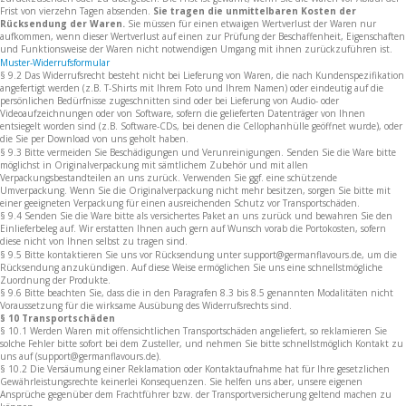
Frist von vierzehn Tagen absenden.
Sie tragen die unmittelbaren Kosten der
Rücksendung der Waren.
Sie müssen für einen etwaigen Wertverlust der Waren nur
aufkommen, wenn dieser Wertverlust auf einen zur Prüfung der Beschaffenheit, Eigenschaften
und Funktionsweise der Waren nicht notwendigen Umgang mit ihnen zurückzuführen ist.
Muster-Widerrufsformular
§ 9.2 Das Widerrufsrecht besteht nicht bei Lieferung von Waren, die nach Kundenspezifikation
angefertigt werden (z.B. T-Shirts mit Ihrem Foto und Ihrem Namen) oder eindeutig auf die
persönlichen Bedürfnisse zugeschnitten sind oder bei Lieferung von Audio- oder
Videoaufzeichnungen oder von Software, sofern die gelieferten Datenträger von Ihnen
entsiegelt worden sind (z.B. Software-CDs, bei denen die Cellophanhülle geöffnet wurde), oder
die Sie per Download von uns geholt haben.
§ 9.3 Bitte vermeiden Sie Beschädigungen und Verunreinigungen. Senden Sie die Ware bitte
möglichst in Originalverpackung mit sämtlichem Zubehör und mit allen
Verpackungsbestandteilen an uns zurück. Verwenden Sie ggf. eine schützende
Umverpackung. Wenn Sie die Originalverpackung nicht mehr besitzen, sorgen Sie bitte mit
einer geeigneten Verpackung für einen ausreichenden Schutz vor Transportschäden.
§ 9.4 Senden Sie die Ware bitte als versichertes Paket an uns zurück und bewahren Sie den
Einlieferbeleg auf. Wir erstatten Ihnen auch gern auf Wunsch vorab die Portokosten, sofern
diese nicht von Ihnen selbst zu tragen sind.
§ 9.5 Bitte kontaktieren Sie uns vor Rücksendung unter support@germanflavours.de, um die
Rücksendung anzukündigen. Auf diese Weise ermöglichen Sie uns eine schnellstmögliche
Zuordnung der Produkte.
§ 9.6 Bitte beachten Sie, dass die in den Paragrafen 8.3 bis 8.5 genannten Modalitäten nicht
Voraussetzung für die wirksame Ausübung des Widerrufsrechts sind.
§ 10 Transportschäden
§ 10.1 Werden Waren mit offensichtlichen Transportschäden angeliefert, so reklamieren Sie
solche Fehler bitte sofort bei dem Zusteller, und nehmen Sie bitte schnellstmöglich Kontakt zu
uns auf (support@germanflavours.de).
§ 10.2 Die Versäumung einer Reklamation oder Kontaktaufnahme hat für Ihre gesetzlichen
Gewährleistungsrechte keinerlei Konsequenzen. Sie helfen uns aber, unsere eigenen
Ansprüche gegenüber dem Frachtführer bzw. der Transportversicherung geltend machen zu