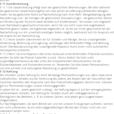
können.
§ 11 Gewährleistung
§ 11.1 Die Gewährleistung erfolgt nach den gesetzlichen Bestimmungen. Bei allen während
der gesetzlichen Gewährleistungsfrist von zwei Jahren ab Lieferung auftretenden Mängeln
haben Sie das gesetzliche Recht auf Nacherfüllung (nach Ihrer Wahl: Mangelbeseitigung oder
Neulieferung) und - bei Vorliegen der gesetzlichen Voraussetzungen - die gesetzlichen Rechte
auf Minderung oder Rücktritt sowie daneben auf Schadensersatz. Sie müssen uns insgesamt
zwei Nachbesserungsversuche einräumen, wenn Sie uns nicht zuvor eine angemessene
Nachfrist gesetzt haben, die ergebnislos abgelaufen ist. Ist die von Ihnen gewünschte Art der
Nacherfüllung nur mit unverhältnismäßigen Kosten möglich, beschränkt sich Ihr Anspruch auf
die andere Art der Nacherfüllung.
§ 11.2 Keine Gewähr übernehmen wir für Schäden und Mängel, die aus unsachgemäßer
Verwendung, Bedienung und Lagerung, nachlässiger oder fehlerhafter Pflege und Wartung,
durch Überbeanspruchung oder unsachgemäße Reparatur durch einen nicht autorisierten
Servicepartner entstehen.
§ 11.3 Wenn Sie eine Reparatur oder einen Austausch eines fehlerhaften Produktes wünschen,
senden Sie bitte das Produkt kostenfrei zurück. Hierzu fordern Sie bitte unter
support@germanflavours.de oder unter den entsprechenden Retourenschein mit der
Rücksendeadresse und Rücksendenummer an. Verwenden Sie bitte diesen Retourenschein,
um eine schnelle und reibungslose Abwicklung zu gewährleisten.
§ 12 Haftung
Wir schließen unsere Haftung für leicht fahrlässige Pflichtverletzungen aus, sofern diese keine
Lieferpflichten, Schäden aus der Verletzung des Lebens, des Körpers oder der Gesundheit oder
Garantien betreffen oder Ansprüche nach dem Produkthaftungsgesetz berührt sind. Gleiches
gilt für Pflichtverletzungen unserer Erfüllungsgehilfen.
In jedem Fall ist – soweit gesetzlich zulässig – die Haftung begrenzt auf den vertragstypischen,
vorhersehbaren Schaden. Die Haftung für Schäden durch den Liefergegenstand an
Rechtsgütern des Bestellers, z. B. an anderen Sachen, sind jedoch ganz ausgeschlossen.
(Folgeschäden)
Für Nachfolgeschäden, die beim Betrieb von und mit unseren Erzeugnissen auftreten, können
wir nicht aufkommen, da ein ordnungsgemä&szllig;er Betrieb oder Einsatz nicht von uns
überwacht werden kann.