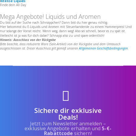
Intense Liquids
Finde dein All Day
Mega Angebote! Liquids und Aromen
Du bist auf der Suche nach Schnäppchen? Dann bist du hier genau richtig.
Hier bekommst du E-Liquids und Aromen mit Steuerbanderole zu einem Hammerpreis! Und
nur solange der Vorrat reicht. Wenn weg, dann weg! Also sei schnell, bevor es zu spät ist.
Vielleicht ist ja was für dich dabei? Schnapp also zu und spare ordentlich!
Hinweis: Ausschluss von der Rückgabe
Bitte beachte, dass reduzierte Ware (Sale-Artikel) von der Rückgabe und dem Umtausch
ausgeschlossen ist. Dieser Ausschluss gilt gemäß unseren
Allgemeinen Geschäftsbedingungen.
Sichere dir exklusive
Deals!
Jetzt zum Newsletter anmelden –
exklusive Angebote erhalten und
5-€-
Rabattcode
sichern!