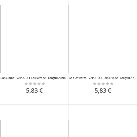
Das Grüne - VAPESTOFF Lekka Vape - Longfill Aroma - 10ml
Das Schwarze - VAPESTOFF Lekka Vape - Longfill Aroma - 10ml
Rating:
Rating:
0%
0%
5,83 €
5,83 €