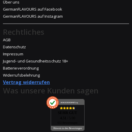
Über uns
GermanFLAVOURS auf Facebook
GermanFLAVOURS auf Instagram
Rechtliches
AGB
Datenschutz
Impressum
Jugend- und Gesundheitsschutz 18+
Batterieverordnung
Widerrufsbelehrung
Vertrag widerrufen
Was unsere Kunden sagen
AUSGEZEICHNET
.org
SEHR GUT
4.51
/ 5.00
632 Bewertungen
Hinweis zu den Bewertungen