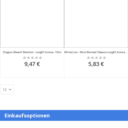
Dragons Breath Menthol - Longfill Aroma - 10ml
White Lion - Most Wanted Tobacco Longfill Aroma - 10ml
Rating:
Rating:
0%
0%
9,47 €
5,83 €
Einkaufsoptionen