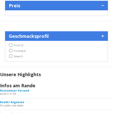
Preis
Geschmacksprofil
items
Frisch
(2)
items
Fruchtig
(2)
item
Tabak
(1)
Unsere Highlights
Infos am Rande
Kostenloser Versand
ab 80 € in DE
Knaller Angebote
Für jeden was dabei