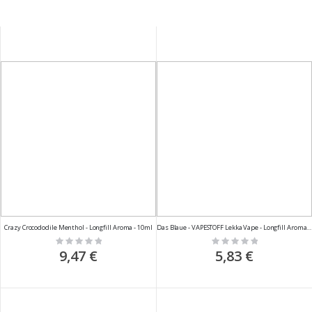
Crazy Crocododile Menthol - Longfill Aroma - 10ml
Das Blaue - VAPESTOFF Lekka Vape - Longfill Aroma - 10ml
Rating:
Rating:
0%
0%
9,47 €
5,83 €