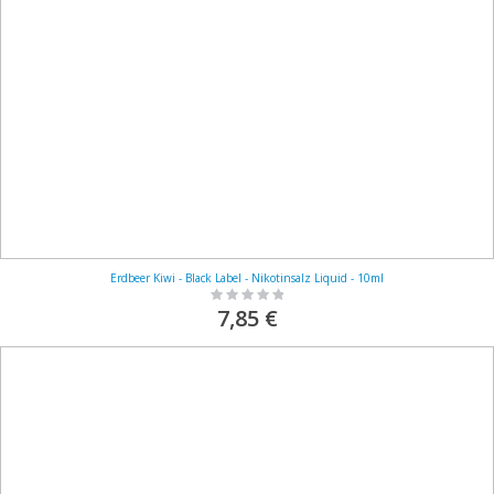
Erdbeer Kiwi - Black Label - Nikotinsalz Liquid - 10ml
Rating:
0%
7,85 €