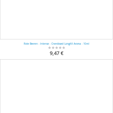
Rote Beeren - Intense - Overdosed Longfill Aroma - 10ml
Rating:
0%
9,47 €