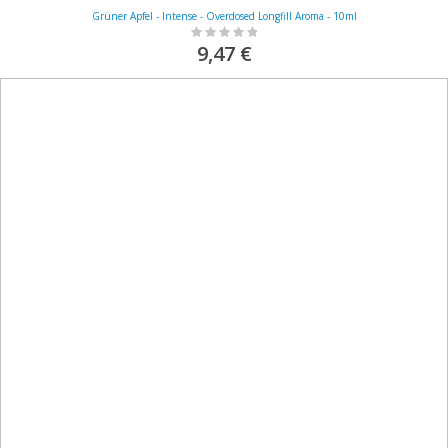
Grüner Apfel - Intense - Overdosed Longfill Aroma - 10ml
Rating:
0%
9,47 €