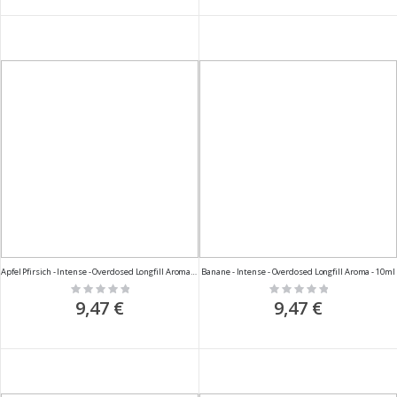
Apfel Pfirsich - Intense - Overdosed Longfill Aroma - 10ml
Banane - Intense - Overdosed Longfill Aroma - 10ml
Rating:
Rating:
0%
0%
9,47 €
9,47 €