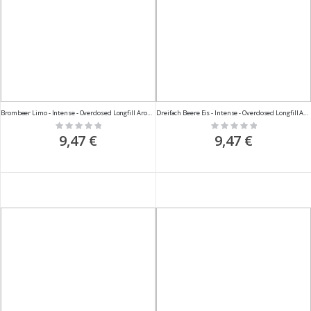
Brombeer Limo - Intense - Overdosed Longfill Aroma - 10ml
Dreifach Beere Eis - Intense - Overdosed Longfill Aroma - 10ml
Rating:
Rating:
0%
0%
9,47 €
9,47 €