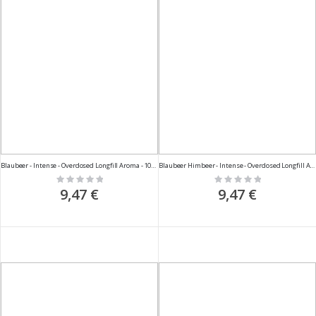
Blaubeer - Intense - Overdosed Longfill Aroma - 10ml
Blaubeer Himbeer - Intense - Overdosed Longfill Aroma - 10ml
Rating:
Rating:
0%
0%
9,47 €
9,47 €