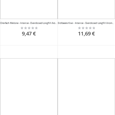
Dreifach Melone - Intense - Overdosed Longfill Aroma - 10ml
Erdbeere Kiwi - Intense - Overdosed Longfill Aroma - 10ml
Rating:
Rating:
0%
0%
9,47 €
11,69 €