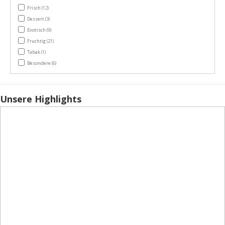
items
Frisch
(12)
items
Dessert
(3)
items
Exotisch
(9)
items
Fruchtig
(21)
item
Tabak
(1)
items
Besondere
(6)
Unsere Highlights