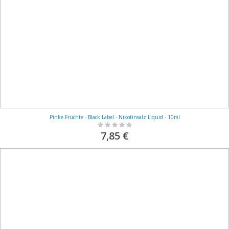
Pinke Früchte - Black Label - Nikotinsalz Liquid - 10ml
Rating:
0%
7,85 €